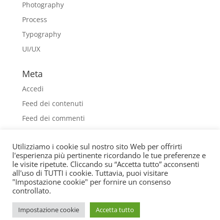
Photography
Process
Typography
UI/UX
Meta
Accedi
Feed dei contenuti
Feed dei commenti
WordPress.org
Utilizziamo i cookie sul nostro sito Web per offrirti
l'esperienza più pertinente ricordando le tue preferenze e
le visite ripetute. Cliccando su “Accetta tutto” acconsenti
all'uso di TUTTI i cookie. Tuttavia, puoi visitare
"Impostazione cookie" per fornire un consenso
controllato.
® © ARTE CASA COLOSIO Via 4 Novembre, 105
-25010 Borgosatollo (BS) P.Iva 03297660171 - Cod.
Impostazione cookie
Accetta tutto
Fisc. CLSGLC71P19B157C